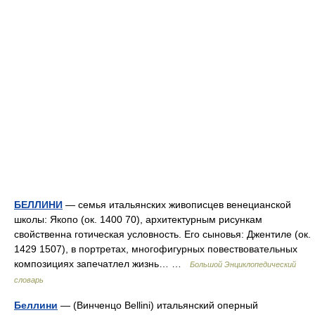
БЕЛЛИНИ
— семья итальянских живописцев венецианской
школы: Якопо (ок. 1400 70), архитектурным рисункам
свойственна готическая условность. Его сыновья: Джентиле (ок.
1429 1507), в портретах, многофигурных повествовательных
композициях запечатлел жизнь… …
Большой Энциклопедический
словарь
Беллини
— (Винченцо Bellini) итальянский оперный