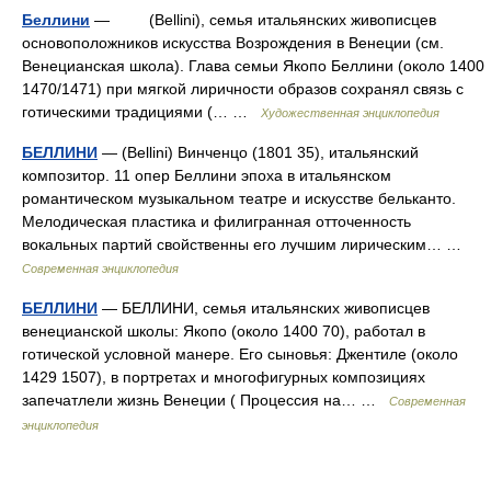
Беллини
— (Bellini), семья итальянских живописцев
основоположников искусства Возрождения в Венеции (см.
Венецианская школа). Глава семьи Якопо Беллини (около 1400
1470/1471) при мягкой лиричности образов сохранял связь с
готическими традициями (… …
Художественная энциклопедия
БЕЛЛИНИ
— (Bellini) Винченцо (1801 35), итальянский
композитор. 11 опер Беллини эпоха в итальянском
романтическом музыкальном театре и искусстве бельканто.
Мелодическая пластика и филигранная отточенность
вокальных партий свойственны его лучшим лирическим… …
Современная энциклопедия
БЕЛЛИНИ
— БЕЛЛИНИ, семья итальянских живописцев
венецианской школы: Якопо (около 1400 70), работал в
готической условной манере. Его сыновья: Джентиле (около
1429 1507), в портретах и многофигурных композициях
запечатлели жизнь Венеции ( Процессия на… …
Современная
энциклопедия