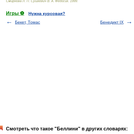
Смирнова Л. П. Сушкевич В. А. Федосик
.
1999
.
Игры ⚽
Нужна курсовая?
Бекет, Томас
Бенедикт IX
Смотреть что такое "Беллини" в других словарях: