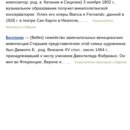
композитор, род. в .Катании в Сицилии) 3 ноября 1802 г.,
музыкальное образование получил внеаполитанской
консерватории. Успех его оперы Bianca е Fernando ,данной в
1826 г. в театре Сан Карло в Неаполе,… …
Энциклопедия
Брокгауза и Ефрона
Беллини
— (Bellini) семейство замечательных венецианских
живописцев.Старшим представителем этой семьи художников
был Джакопо Б., род. Вначале ХV стол., около 1464 г.,
принадлежавший к числу учеников Джентиледа Фабриано. Он
жил во Флоренции, Вероне и… …
Энциклопедия Брокгауза и Ефрона