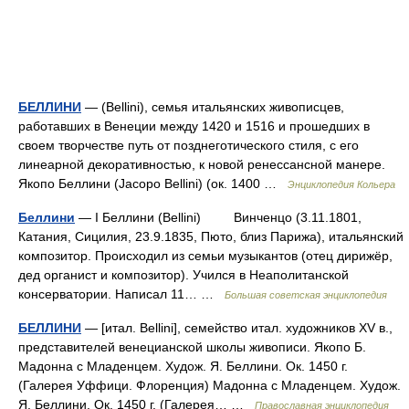
БЕЛЛИНИ
— (Bellini), семья итальянских живописцев,
работавших в Венеции между 1420 и 1516 и прошедших в
своем творчестве путь от позднеготического стиля, с его
линеарной декоративностью, к новой ренессансной манере.
Якопо Беллини (Jacopo Bellini) (ок. 1400 …
Энциклопедия Кольера
Беллини
— I Беллини (Bellini) Винченцо (3.11.1801,
Катания, Сицилия, 23.9.1835, Пюто, близ Парижа), итальянский
композитор. Происходил из семьи музыкантов (отец дирижёр,
дед органист и композитор). Учился в Неаполитанской
консерватории. Написал 11… …
Большая советская энциклопедия
БЕЛЛИНИ
— [итал. Bellini], семейство итал. художников XV в.,
представителей венецианской школы живописи. Якопо Б.
Мадонна с Младенцем. Худож. Я. Беллини. Ок. 1450 г.
(Галерея Уффици. Флоренция) Мадонна с Младенцем. Худож.
Я. Беллини. Ок. 1450 г. (Галерея… …
Православная энциклопедия